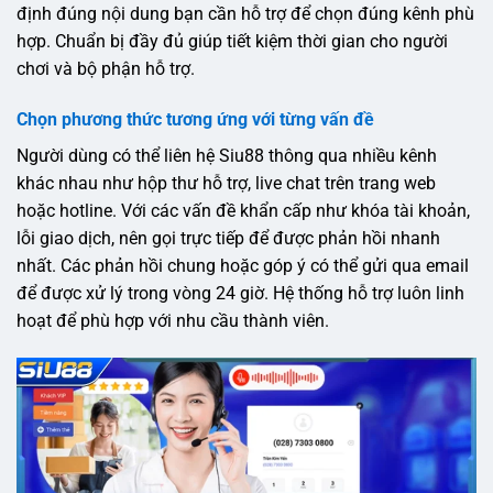
định đúng nội dung bạn cần hỗ trợ để chọn đúng kênh phù
hợp. Chuẩn bị đầy đủ giúp tiết kiệm thời gian cho người
chơi và bộ phận hỗ trợ.
Chọn phương thức tương ứng với từng vấn đề
Người dùng có thể liên hệ Siu88 thông qua nhiều kênh
khác nhau như hộp thư hỗ trợ, live chat trên trang web
hoặc hotline. Với các vấn đề khẩn cấp như khóa tài khoản,
lỗi giao dịch, nên gọi trực tiếp để được phản hồi nhanh
nhất. Các phản hồi chung hoặc góp ý có thể gửi qua email
để được xử lý trong vòng 24 giờ. Hệ thống hỗ trợ luôn linh
hoạt để phù hợp với nhu cầu thành viên.