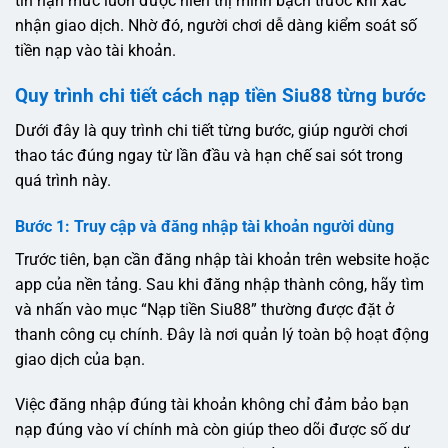
tin hạn mức luôn được hiển thị minh bạch trước khi xác
nhận giao dịch. Nhờ đó, người chơi dễ dàng kiểm soát số
tiền nạp vào tài khoản.
Quy trình chi tiết cách nạp tiền Siu88 từng bước
Dưới đây là quy trình chi tiết từng bước, giúp người chơi
thao tác đúng ngay từ lần đầu và hạn chế sai sót trong
quá trình này.
Bước 1: Truy cập và đăng nhập tài khoản người dùng
Trước tiên, bạn cần đăng nhập tài khoản trên website hoặc
app của nền tảng. Sau khi đăng nhập thành công, hãy tìm
và nhấn vào mục “Nạp tiền Siu88” thường được đặt ở
thanh công cụ chính. Đây là nơi quản lý toàn bộ hoạt động
giao dịch của bạn.
Việc đăng nhập đúng tài khoản không chỉ đảm bảo bạn
nạp đúng vào ví chính mà còn giúp theo dõi được số dư