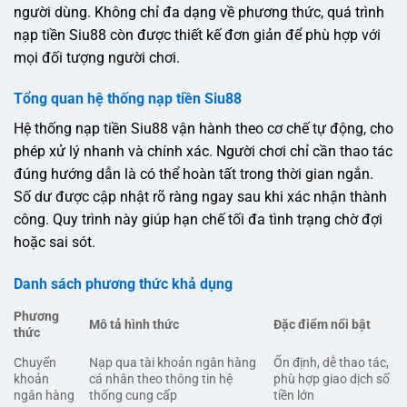
người dùng. Không chỉ đa dạng về phương thức, quá trình
nạp tiền Siu88 còn được thiết kế đơn giản để phù hợp với
mọi đối tượng người chơi.
Tổng quan hệ thống nạp tiền Siu88
Hệ thống nạp tiền Siu88 vận hành theo cơ chế tự động, cho
phép xử lý nhanh và chính xác. Người chơi chỉ cần thao tác
đúng hướng dẫn là có thể hoàn tất trong thời gian ngắn.
Số dư được cập nhật rõ ràng ngay sau khi xác nhận thành
công. Quy trình này giúp hạn chế tối đa tình trạng chờ đợi
hoặc sai sót.
Danh sách phương thức khả dụng
Phương
Mô tả hình thức
Đặc điểm nổi bật
thức
Chuyển
Nạp qua tài khoản ngân hàng
Ổn định, dễ thao tác,
khoản
cá nhân theo thông tin hệ
phù hợp giao dịch số
ngân hàng
thống cung cấp
tiền lớn