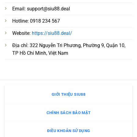
Email:
support@siu88.deal
Hotline: 0918 234 567
Website:
https://siu88.deal/
Địa chỉ: 322 Nguyễn Tri Phương, Phường 9, Quận 10,
TP Hồ Chí Minh, Việt Nam
GIỚI THIỆU SIU88
CHÍNH SÁCH BẢO MẬT
ĐIỀU KHOẢN SỬ DỤNG