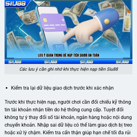
Các lưu ý cần ghi nhớ khi thực hiện nạp tiền Siu88
Kiểm tra lại dữ liệu giao dịch trước khi xác nhận
Trước khi thực hiện nạp, người chơi cần đối chiếu kỹ thông
tin tài khoản nhận tiền do hệ thống cung cấp. Tuyệt đối
không tự ý thay đổi số tài khoản, ngân hàng hoặc nội dung
chuyển khoản. Nhập sai dữ liệu có thể làm giao dịch bị treo
hoặc xử lý chậm. Kiểm tra cẩn thận giúp hạn chế tối đa rủi