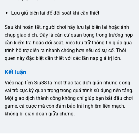
Lưu giữ biên lai để đối soát khi cần thiết
Sau khi hoàn tất, người chơi hãy lưu lại biên lai hoặc ảnh
chụp giao dịch. Đây là căn cứ quan trọng trong trường hợp
cần kiểm tra hoặc đối soát. Việc lưu trữ thông tin giúp quá
trình hỗ trợ diễn ra nhanh chóng hơn nếu có sự cố. Thói
quen này đặc biệt cần thiết với các lần nạp giá trị lớn.
Kết luận
Việc nạp tiền Siu88 là một thao tác đơn giản nhưng đóng
vai trò cực kỳ quan trọng trong quá trình sử dụng nền tảng.
Một giao dịch thành công không chỉ giúp bạn bắt đầu chơi
game, cá cược mà còn đảm bảo trải nghiệm liền mạch,
không bị gián đoạn giữa chừng.