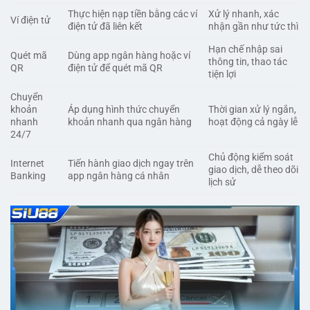
Thực hiện nạp tiền bằng các ví
Xử lý nhanh, xác
Ví điện tử
điện tử đã liên kết
nhận gần như tức thì
Hạn chế nhập sai
Quét mã
Dùng app ngân hàng hoặc ví
thông tin, thao tác
QR
điện tử để quét mã QR
tiện lợi
Chuyển
khoản
Áp dụng hình thức chuyển
Thời gian xử lý ngắn,
nhanh
khoản nhanh qua ngân hàng
hoạt động cả ngày lễ
24/7
Chủ động kiểm soát
Internet
Tiến hành giao dịch ngay trên
giao dịch, dễ theo dõi
Banking
app ngân hàng cá nhân
lịch sử