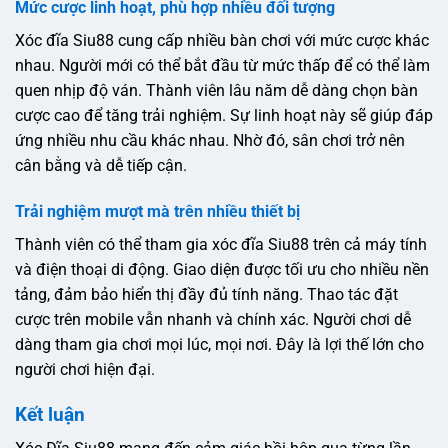
Mức cược linh hoạt, phù hợp nhiều đối tượng
Xóc đĩa Siu88 cung cấp nhiều bàn chơi với mức cược khác
nhau. Người mới có thể bắt đầu từ mức thấp để có thể làm
quen nhịp độ ván. Thành viên lâu năm dễ dàng chọn bàn
cược cao để tăng trải nghiệm. Sự linh hoạt này sẽ giúp đáp
ứng nhiều nhu cầu khác nhau. Nhờ đó, sân chơi trở nên
cân bằng và dễ tiếp cận.
Trải nghiệm mượt mà trên nhiều thiết bị
Thành viên có thể tham gia xóc đĩa Siu88 trên cả máy tính
và điện thoại di động. Giao diện được tối ưu cho nhiều nền
tảng, đảm bảo hiển thị đầy đủ tính năng. Thao tác đặt
cược trên mobile vẫn nhanh và chính xác. Người chơi dễ
dàng tham gia chơi mọi lúc, mọi nơi. Đây là lợi thế lớn cho
người chơi hiện đại.
Kết luận