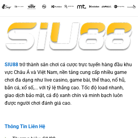
SIU88
trở thành sân chơi cá cược trực tuyến hàng đầu khu
vực Châu Á và Việt Nam, nền tảng cung cấp nhiều game
chơi đa dạng như live casino, game bài, thể thao, nổ hũ,
bắn cá, xổ số,... với tỷ lệ thắng cao. Tốc độ load nhanh,
giao dịch bảo mật, cá độ xanh chín và minh bạch luôn
được người chơi đánh giá cao.
Thông Tin Liên Hệ